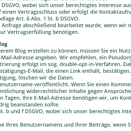
t. f DSGVO, wobei sich unser berechtigtes Interesse
uf einen Vertragsschluss oder erfolgt die Kontakta
dlage Art. 6 Abs. 1 lit. b DSGVO.
 Anfrage abschließend bearbeitet wurde, wenn wir n
zur Vertragserfüllung benötigen.
log
rem Blog erstellen zu können, müssen Sie ein Nutz
Mail-Adresse angeben. Wir empfehlen, ein Pseudony
rierung erfolgt im sog. double-opt-in-Verfahren. D
ätigungs-E-Mail, die einen Link enthält, bestätigen.
tigung, löschen wir die Daten.
nutzername veröffentlicht. Wenn Sie einen Kommenta
entlichung widerrechtlicher Inhalte gegen Ansprüche
n Tagen. Ihre E-Mail-Adresse benötigen wir, um Kont
drig beanstanden sollte.
lit. b und f DSGVO, wobei sich unser berechtigtes I
e Ihres Benutzernamens und Ihrer Beiträge, wenn Si