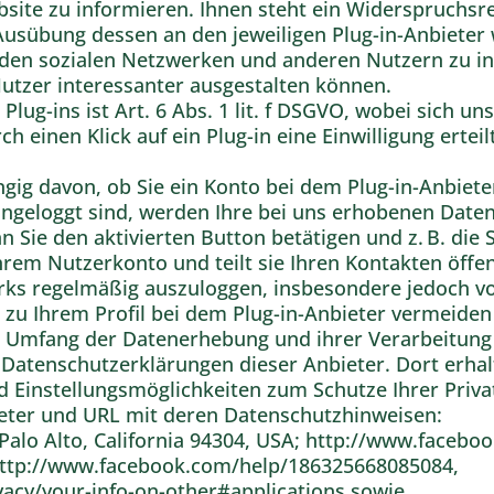
bsite zu informieren. Ihnen steht ein Widerspruchsr
r Ausübung dessen an den jeweiligen Plug-in-Anbiete
t den sozialen Netzwerken und anderen Nutzern zu in
Nutzer interessanter ausgestalten können.
lug-ins ist Art. 6 Abs. 1 lit. f DSGVO, wobei sich un
 einen Klick auf ein Plug-in eine Einwilligung erteilt
ig davon, ob Sie ein Konto bei dem Plug-in-Anbieter
ingeloggt sind, werden Ihre bei uns erhobenen Daten
ie den aktivierten Button betätigen und z. B. die Se
hrem Nutzerkonto und teilt sie Ihren Kontakten öffen
ks regelmäßig auszuloggen, insbesondere jedoch vor
g zu Ihrem Profil bei dem Plug-in-Anbieter vermeide
 Umfang der Datenerhebung und ihrer Verarbeitung 
n Datenschutzerklärungen dieser Anbieter. Dort erha
d Einstellungsmöglichkeiten zum Schutze Ihrer Priva
ieter und URL mit deren Datenschutzhinweisen:
, Palo Alto, California 94304, USA; http://www.facebo
http://www.facebook.com/help/186325668085084,
acy/your-info-on-other#applications sowie