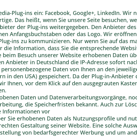
dia-Plug-ins ein: Facebook, Google+, LinkedIn. Wir n
rtige. Das heißt, wenn Sie unsere Seite besuchen, w
eter der Plug-ins weitergegeben. Den Anbieter des 
en Anfangsbuchstaben oder das Logo. Wir eröffnen 
Plug-ins zu kommunizieren. Nur wenn Sie auf das ma
ter die Information, dass Sie die entsprechende Web
 beim Besuch unserer Website erhobenen Daten über
en Anbieter in Deutschland die IP-Adresse sofort na
o personenbezogene Daten von Ihnen an den jeweilige
rn in den USA) gespeichert. Da der Plug-in-Anbiete
r Ihnen, vor dem Klick auf den ausgegrauten Kasten
en.
rhobenen Daten und Datenverarbeitungsvorgänge, noc
rbeitung, die Speicherfristen bekannt. Auch zur Lö
e Informationen vor
über Sie erhobenen Daten als Nutzungsprofile und nu
echten Gestaltung seiner Website. Eine solche Ausw
arstellung von bedarfsgerechter Werbung und um an